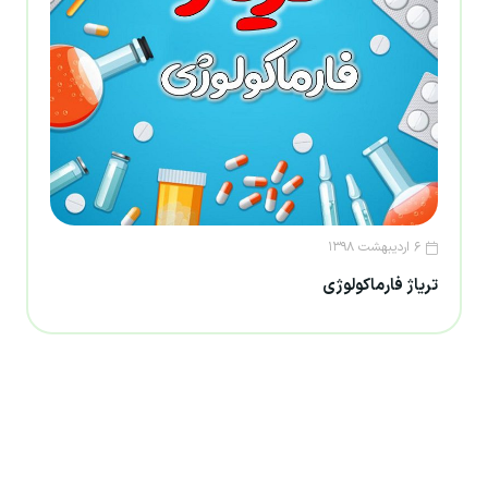
۶ اردیبهشت ۱۳۹۸
تریاژ فارماکولوژی