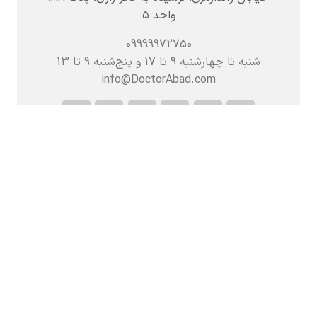
واحد ۵
09999972750
شنبه تا چهارشنبه 9 تا 17 و پنج‌شنبه‌ 9 تا 13
info@DoctorAbad.com
کلیه حقوق متعلق به شرکت سرزمین علوم دکترآباد
(سهامی‌خاص) می‌باشد ©
2016-2025