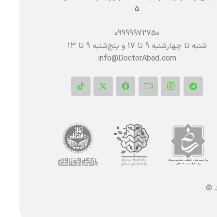
۵
09999972750
شنبه تا چهارشنبه 9 تا 17 و پنج‌شنبه‌ 9 تا 13
info@DoctorAbad.com
د ©