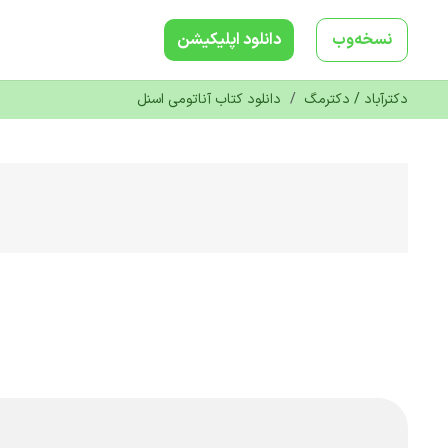
نسخه‌وب
دانلود‌ اپلیکیشن
دکترآباد / دکترمگ
/
دانلود کتاب آناتومی اسنل