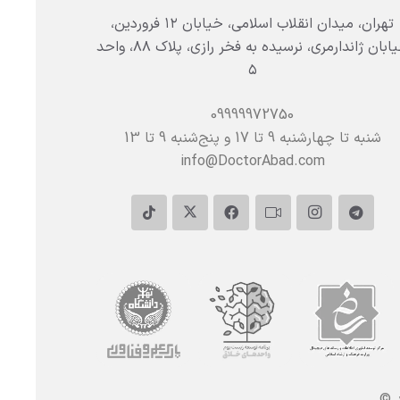
تهران، میدان انقلاب اسلامی، خیابان ۱۲ فروردین،
خیابان ژاندارمری، نرسیده به فخر رازی، پلاک ۸۸، واحد
۵
09999972750
شنبه تا چهارشنبه 9 تا 17 و پنج‌شنبه‌ 9 تا 13
info@DoctorAbad.com