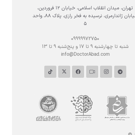
تهران، میدان انقلاب اسلامی، خیابان ۱۲ فروردین،
خیابان ژاندارمری، نرسیده به فخر رازی، پلاک ۸۸، واحد
۵
09999972750
شنبه تا چهارشنبه 9 تا 17 و پنج‌شنبه‌ 9 تا 13
info@DoctorAbad.com