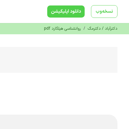
نسخه‌وب
دانلود‌ اپلیکیشن
دکترآباد / دکترمگ
/
روانشناسی هیلگارد pdf