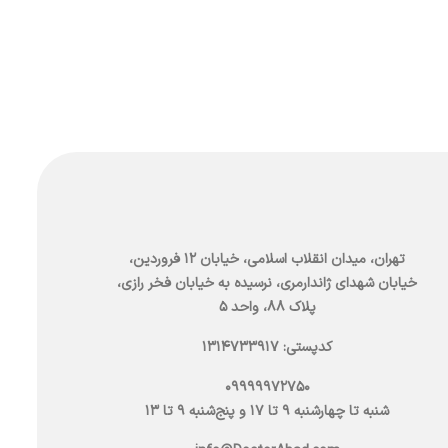
تهران، میدان انقلاب اسلامی، خیابان ۱۲ فروردین،
خیابان شهدای ژاندارمری، نرسیده به خیابان فخر رازی،
پلاک ۸۸، واحد ۵
کدپستی: 1314733917
09999972750
شنبه تا چهارشنبه 9 تا 17 و پنج‌شنبه 9 تا 13