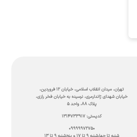
تهران، میدان انقلاب اسلامی، خیابان ۱۲ فروردین،
خیابان شهدای ژاندارمری، نرسیده به خیابان فخر رازی،
پلاک ۸۸، واحد ۵
کدپستی: 1314733917
09999972750
شنبه تا چهارشنبه 9 تا 17 و پنج‌شنبه 9 تا 13