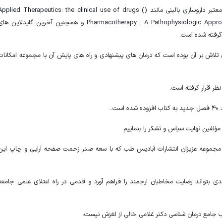
در تدوین این مجموعه از آخرین چاپ منابع معتبر داروسازی بالینی مانند (Applied Therapeutics: the clinical use of drugs 
Koda – kimbie & Young و (Dipiro) Pharmacotherapy : A Pathophysiologic Approach و همچنين آخرين گایدلاین ه
تلاش بر آن بوده است که درمان های پیشنهادی و راه های پایش آن با مجموعه امکانات
ظر قرار گرفته است.
..
ه مؤلفین نهایت سپاس و تشکر را بنماییم
 مجموعه عزیزان انتشارات آبادیس طب که با سعه صدر زحمت صفحه آرایی و چاپ این
اریم که کتاب جامع درمان شناسی 2 جلدی بتواند رضایت مخاطبان ارجمند را فراهم آورد و قدمی در راه اعتلای علمی جامعه
ب جامع درمان شناسی دکتر غلامی خالی از لغزش نیست،