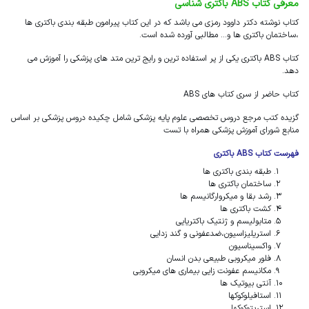
معرفی کتاب ABS باکتری شناسی
کتاب نوشته دکتر داوود رمزی می باشد که در این کتاب پیرامون طبقه بندی باکتری ها
،ساختمان باکتری ها و... مطالبی آورده شده است.
کتاب ABS باکتری یکی از پر استفاده ترین و رایج ترین متد های پزشکی را آموزش می
دهد.
کتاب حاضر از سری کتاب های ABS
گزیده کتب مرجع دروس تخصصی علوم پایه پزشکی شامل چکیده دروس پزشکی بر اساس
منابع شورای آموزش پزشکی همراه با تست
فهرست کتاب ABS باکتری
طبقه بندی باکتری ها
ساختمان باکتری ها
رشد بقا و میکروارگانیسم ها
کشت باکتری ها
ABS باکتری دکتر رمزی
متابولیسم و ژنتیک باکتریایی
استریلیزاسیون،ضدعفونی و گند زدایی
واکسیناسیون
فلور میکروبی طبیعی بدن انسان
مکانیسم عفونت زایی بیماری های میکروبی
آنتی بیوتیک ها
استافیلوکوکها
استرپتوکوکها
ABS باکتری دکتر رمزی