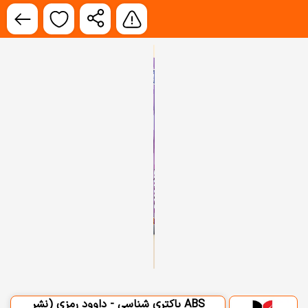
ABS باکتری شناسی - داوود رمزی (نشر