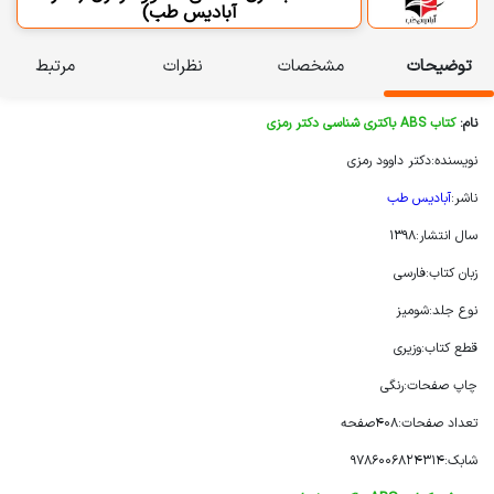
آبادیس طب)
توضیحات
مشخصات
نظرات
مرتبط
نام:
کتاب ABS باکتری شناسی دکتر رمزی
نویسنده:دکتر داوود رمزی
ناشر:
آبادیس طب
سال انتشار:1398
زبان کتاب:فارسی
نوع جلد:شومیز
قطع کتاب:وزیری
چاپ صفحات:رنگی
تعداد صفحات:408صفحه
شابک:9786006824314