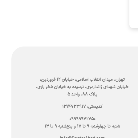
تهران، میدان انقلاب اسلامی، خیابان ۱۲ فروردین،
خیابان شهدای ژاندارمری، نرسیده به خیابان فخر رازی،
پلاک ۸۸، واحد ۵
کدپستی: 1314733917
09999972750
شنبه تا چهارشنبه 9 تا 17 و پنج‌شنبه 9 تا 13