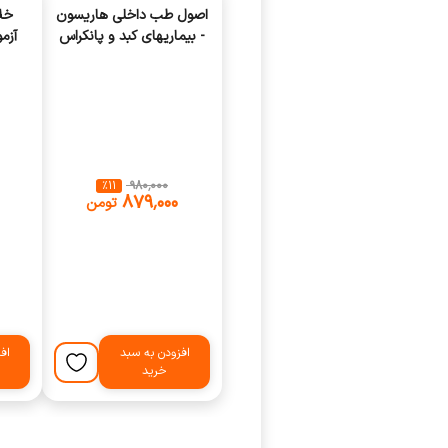
اصول طب داخلی هاریسون
خل
- بیماریهای کبد و پانکراس
آزم
2025 (نشر اندیشه رفیع)
٪
11
‎ ۹۸۰٬۰۰۰
‎ ۸۷۹٬۰۰۰
تومن
افزودن به سبد
اف
خرید