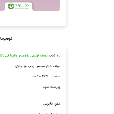
توضیحا
نام کتاب:
نسخه نویسی داروهای روانپزشکی دکتر
مولف: دکتر محسن رجب نیا چناری
صفحات: 237 صفحه
ویراس
روانپزشکی دکتر چناری
قطع: پالتویی