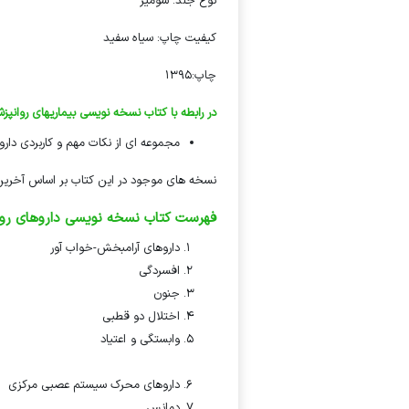
نوع جلد: شومیز
کیفیت چاپ: سیاه سفید
چاپ:1395
در رابطه با کتاب نسخه نویسی بیماریهای روانپز
مجموعه ای از نکات مهم و کاربردی دارو
نسخه های موجود در این کتاب بر اساس آخرین 
فهرست کتاب نسخه نویسی داروهای روان
داروهای آرامبخش-خواب آور
افسردگی
جنون
اختلال دو قطبی
وابستگ
روانپزشکی دکتر چناری
داروهای محرک سیستم عصبی مرکزی
دمانس