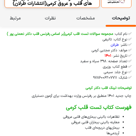
های قلب و عروق کرمی(انتشارات طرلان)
توضیحات
مشخصات
نظرات
مرتبط
✅ نام کتاب:
مجموعه سوالات تست قلب کرمی(بر اساس رفرنس قلب دکتر نعمتی پور )
✅ نوع کتاب: تالیفی
✅ ناشر:
طرلان
✅ مولف: دکتر مجتبی کرمی
✅ تاریخ نشر:
1401
✅ تعداد صفحه: 398 سیاه و سفید
✅ قطع کتاب: وزیری
✅ نوع جلد: سیمی
✅ شابک: 9786006207711
توضیحات تینک قلب دکتر کرمی
چاپ جدید 1401 منطبق بر رفرنس وزارت بهداشت برای آزمون دستیاری
فهرست کتاب تست قلب کرمی
تظاهرات بالینی بیماری‌های قلبی عروقی
معاینه بالینی بیماران قلبی عروقی
بیماریهای دریچه‌ای قلب
آریتمی‌ها