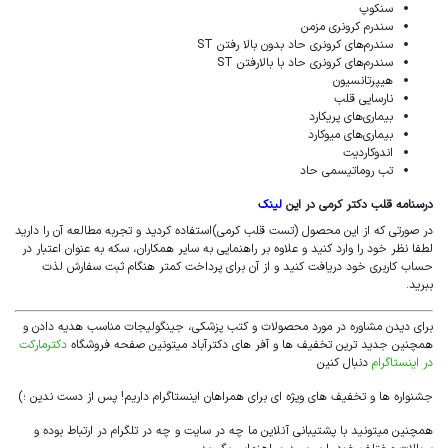
سنکوپ
سندرم کرونری مزمن
سندرم‌های کرونری حاد بدون بالا رفتن ST
سندرم‌های کرونری حاد با بالارفتن ST
هیپرتانسیون
نارسایی قلب
بیماری‌های پریکارد
بیماری‌های میوکارد
اندوکاردیت
تب روماتیسمی حاد
درسنامه قلب دکتر کرمی در این
لینک
در صورتی که از این محصول (تست قلب کرمی)استفاده کردید و تجربه مطالعه آن را دارید
لطفا نظر خود را وارد کنید و علاوه بر راهنمایی به سایر همکاران، سکه به عنوان اعتبار در
حساب کاربری خود دریافت کنید و از آن برای پرداخت کمتر هنگام ثبت سفارش لذت
ببرید.
برای دیدن مشاوره در مورد محصولات و کتب پزشکی، جینگولیجات مناسب هدیه دادن و
همچنین جدید ترین تخفیف ها و آفر های دکترآباد میتونین صفحه فروشگاه
دکترمارکت
در اینستاگرام
دنبال کنین
جشنواره ها و تخفیف های ویژه ای برای همراهان اینستاگرام داریم! پس از دست ندین ؛)
همچنین میتونید با پشتیبانی آنلاین ما چه در سایت و چه در تلگرام در ارتباط بوده و