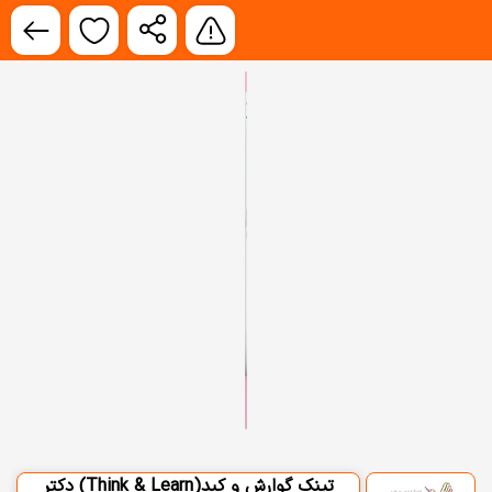
تینک گوارش و کبد(Think & Learn) دکتر