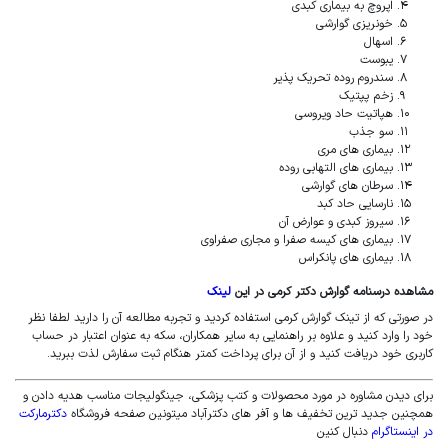
اپروچ به بیماری کبدی
خونریزی گوارشی
تست گوارش دکتر کرمی
اسهال
یبوست
سندروم روده تحریک پذیر
زخم پپتیک
هپاتیت حاد ویروسی
سو جذب
بیماری های مری
تینک گوارش دکتر کرمی
بیماری های التهابی روده
سرطان های گوارشی
نارسایی حاد کبد
سیروز کبدی و عوارض آن
بیماری های کیسه صفرا و مجاری صفراوی
بیماری های پانکراس
مشاهده درسنامه گوارش دکتر کرمی در این
لینک
در صورتی که از تینک گوارش کرمی استفاده کردید و تجربه مطالعه آن را دارید لطفا نظر
خود را وارد کنید و علاوه بر راهنمایی به سایر همکاران، سکه به عنوان اعتبار در حساب
کاربری خود دریافت کنید و از آن برای پرداخت کمتر هنگام ثبت سفارش لذت ببرید.
برای دیدن مشاوره در مورد محصولات و کتب پزشکی، جینگولیجات مناسب هدیه دادن و
همچنین جدید ترین تخفیف ها و آفر های دکترآباد میتونین صفحه فروشگاه
دکترمارکت
در اینستاگرام
دنبال کنین