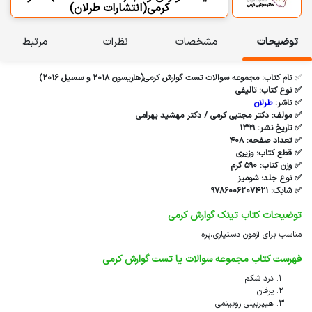
کرمی(انتشارات طرلان)
توضیحات
مشخصات
نظرات
مرتبط
✅
نام کتاب: مجموعه سوالات تست گوارش کرمی(هاریسون 2018 و سسیل 2016)
✅ نوع کتاب: تالیفی
✅ ناشر:
طرلان
✅ مولف: دکتر مجتبی کرمی / دکتر مهشید بهرامی
✅ تاریخ نشر: ۱۳۹9
✅ تعداد صفحه: 408
✅ قطع کتاب: وزیری
✅ وزن کتاب: 5۹۰ گرم
✅ نوع جلد: شومیز
✅ شابک: ۹۷۸۶۰۰۶۲۰۷۴۲۱
توضیحات کتاب تینک گوارش کرمی
مناسب برای آزمون دستیاری،پره
فهرست کتاب مجموعه سوالات یا تست گوارش کرمی
درد شکم
یرقان
هیپربیلی روبینمی