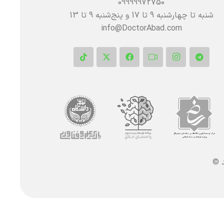
09999972750
شنبه تا چهارشنبه 9 تا 17 و پنج‌شنبه‌ 9 تا 13
info@DoctorAbad.com
د ©