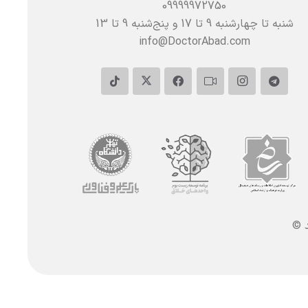
09999972750
شنبه تا چهارشنبه 9 تا 17 و پنج‌شنبه‌ 9 تا 13
info@DoctorAbad.com
د ©