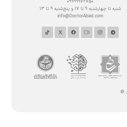
09999972750
شنبه تا چهارشنبه 9 تا 17 و پنج‌شنبه‌ 9 تا 13
info@DoctorAbad.com
د ©