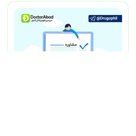
۳۱ شهریور ۱۳۹۸
چرا آزمون جامع 180 واحدی داروسازی پایان ترم 9 قرار