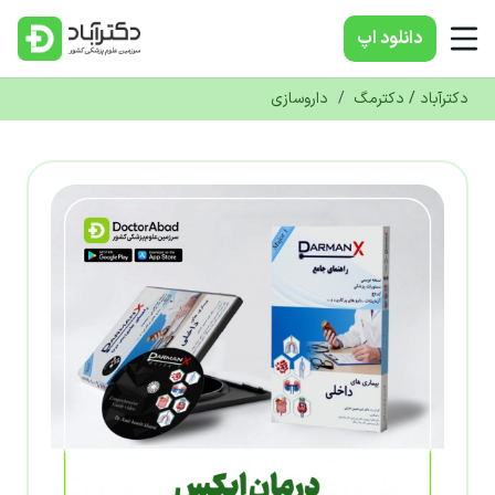
دانلود‌ اپ
دکترآباد / دکترمگ
/
داروسازی