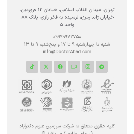
تهران، میدان انقلاب اسلامی، خیابان ۱۲ فروردین،
خیابان ژاندارمری، نرسیده به فخر رازی، پلاک ۸۸،
واحد ۵
09999972750
شنبه تا چهارشنبه 9 تا 17 و پنج‌شنبه‌ 9 تا 13
info@DoctorAbad.com
کلیه حقوق متعلق به شرکت سرزمین علوم دکترآباد
(سهامی‌خاص) می‌باشد ©