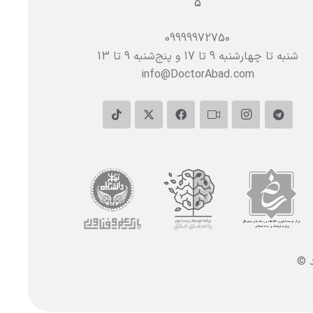
۵
09999972750
شنبه تا چهارشنبه 9 تا 17 و پنج‌شنبه‌ 9 تا 13
info@DoctorAbad.com
د ©