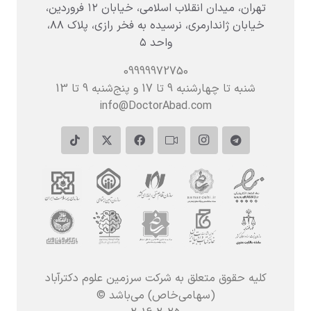
تهران، میدان انقلاب اسلامی، خیابان ۱۲ فروردین،
خیابان ژاندارمری، نرسیده به فخر رازی، پلاک ۸۸،
واحد ۵
09999972750
شنبه تا چهارشنبه 9 تا 17 و پنج‌شنبه‌ 9 تا 13
info@DoctorAbad.com
کلیه حقوق متعلق به شرکت سرزمین علوم دکترآباد
(سهامی‌خاص) می‌باشد ©