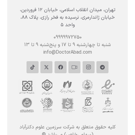
تهران، میدان انقلاب اسلامی، خیابان ۱۲ فروردین،
خیابان ژاندارمری، نرسیده به فخر رازی، پلاک ۸۸،
واحد ۵
09999972750
شنبه تا چهارشنبه 9 تا 17 و پنج‌شنبه‌ 9 تا 13
info@DoctorAbad.com
کلیه حقوق متعلق به شرکت سرزمین علوم دکترآباد
(سهامی‌خاص) می‌باشد ©