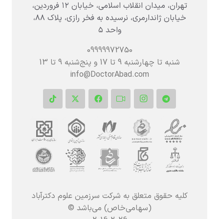
تهران، میدان انقلاب اسلامی، خیابان ۱۲ فروردین،
خیابان ژاندارمری، نرسیده به فخر رازی، پلاک ۸۸،
واحد ۵
09999972750
شنبه تا چهارشنبه 9 تا 17 و پنج‌شنبه‌ 9 تا 13
info@DoctorAbad.com
کلیه حقوق متعلق به شرکت سرزمین علوم دکترآباد
(سهامی‌خاص) می‌باشد ©