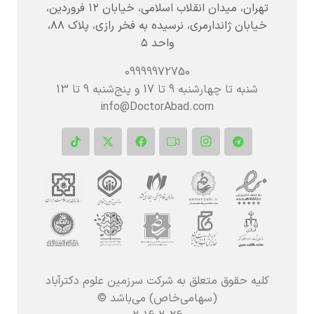
تهران، میدان انقلاب اسلامی، خیابان ۱۲ فروردین،
خیابان ژاندارمری، نرسیده به فخر رازی، پلاک ۸۸،
واحد ۵
09999972750
شنبه تا چهارشنبه 9 تا 17 و پنج‌شنبه‌ 9 تا 13
info@DoctorAbad.com
کلیه حقوق متعلق به شرکت سرزمین علوم دکترآباد
(سهامی‌خاص) می‌باشد ©