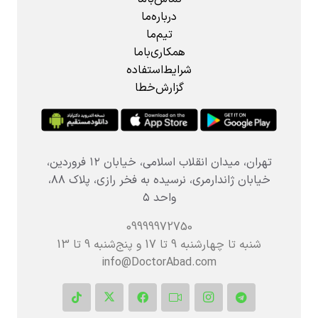
درباره‌ما
تیم‌ما
همکاری‌باما
شرایط‌استفاده
گزارش‌خطا
تهران، میدان انقلاب اسلامی، خیابان ۱۲ فروردین،
خیابان ژاندارمری، نرسیده به فخر رازی، پلاک ۸۸،
واحد ۵
09999972750
شنبه تا چهارشنبه 9 تا 17 و پنج‌شنبه‌ 9 تا 13
info@DoctorAbad.com