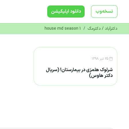
نسخه‌وب
دانلود‌ اپلیکیشن
دکترآباد / دکترمگ
/
house md season 1
۲۵ تیر ۱۳۹۸
شرلوک هلمزی در بیمارستان! (سریال
دکتر هاوس)