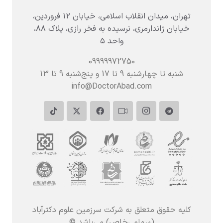
تهران، میدان انقلاب اسلامی، خیابان ۱۲ فروردین،
خیابان ژاندارمری، نرسیده به فخر رازی، پلاک ۸۸،
واحد ۵
09999972750
شنبه تا چهارشنبه 9 تا 17 و پنج‌شنبه‌ 9 تا 13
info@DoctorAbad.com
کلیه حقوق متعلق به شرکت سرزمین علوم دکترآباد
(سهامی‌خاص) می‌باشد ©