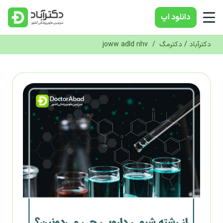
دانلود‌ اپ
دکترآباد / دکترمگ
/
joww adld nhv