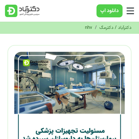
دانلود‌ اپ
دکترآباد / دکترمگ
/
nhv