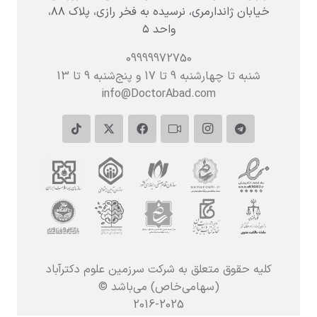
خیابان ژاندارمری، نرسیده به فخر رازی، پلاک ۸۸،
واحد ۵
09999972750
شنبه تا چهارشنبه 9 تا 17 و پنج‌شنبه‌ 9 تا 13
info@DoctorAbad.com
کلیه حقوق متعلق به شرکت سرزمین علوم دکترآباد
(سهامی‌خاص) می‌باشد ©
2016-2025