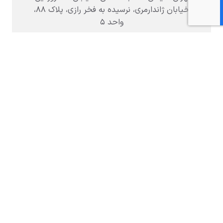
خیابان ژاندارمری، نرسیده به فخر رازی، پلاک ۸۸،
واحد ۵
09999972750
شنبه تا چهارشنبه 9 تا 17 و پنج‌شنبه‌ 9 تا 13
info@DoctorAbad.com
کلیه حقوق متعلق به شرکت سرزمین علوم دکترآباد
(سهامی‌خاص) می‌باشد ©
2016-2026