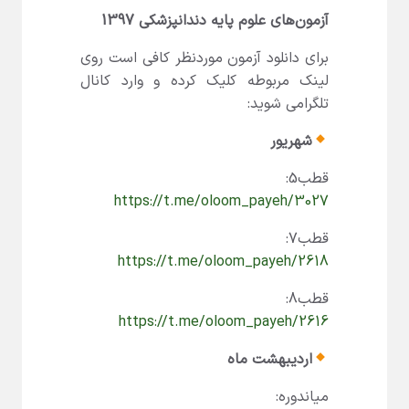
آزمون‌های علوم پایه دندانپزشکی 1397
برای دانلود آزمون موردنظر کافی است روی
لینک مربوطه کلیک کرده و وارد کانال
تلگرامی شوید:
شهریور
قطب5:
https://t.me/oloom_payeh/3027
قطب7:
https://t.me/oloom_payeh/2618
قطب8:
https://t.me/oloom_payeh/2616
اردیبهشت ماه
میاندوره: