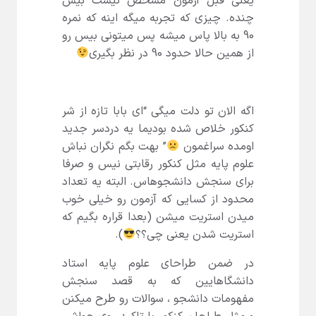
یعنی قبل آزمون مشخص نیست بیس
چنده. چیزی که تجربه میگه اینه که نمره
90 به بالا پاس میشه پس میتونی بیس رو
از همین حالا حدود 90 در نظر بگیری
اگه الان تو دلت میگی “ای بابا تازه از شر
کنکور خلاص شده بودیما یه دردسر جدید
اومده سراغمون
” بهت بگم نگران نباش
علوم پایه مثل کنکور رقابتی نیس و صرفا
برای سنجش دانشجوهاس. البته یه تعداد
محدود از کسایی که آزمون رو خیلی خوب
میدن استریت میشن (بعدا قراره بگیم که
استریت شدن یعنی چی؟؟
).
در ضمن طراحای علوم پایه استاد
دانشگاهایین که به قصد سنجش
مفهومات دانشجو ، سوالات رو طرح میکنن