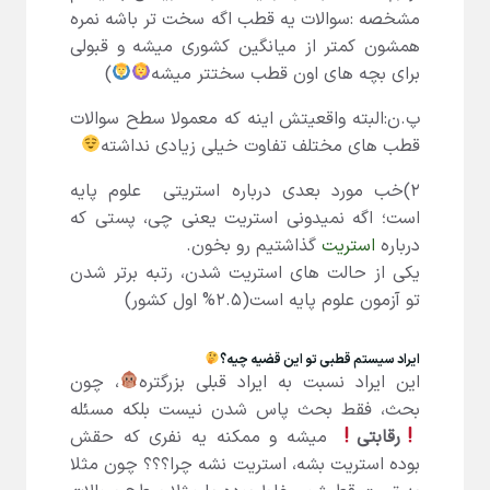
مشخصه :سوالات یه قطب اگه سخت تر باشه نمره
همشون کمتر از میانگین کشوری میشه و قبولی
برای بچه های اون قطب سختتر میشه
)
پ.ن:البته واقعیتش اینه که معمولا سطح سوالات
قطب های مختلف تفاوت خیلی زیادی نداشته
۲)خب مورد بعدی درباره استریتی علوم پایه
است؛ اگه نمیدونی استریت یعنی چی، پستی که
درباره
استریت
گذاشتیم رو بخون.
یکی از حالت های استریت شدن، رتبه برتر شدن
تو آزمون علوم پایه است(۲.۵% اول کشور)
ایراد سیستم قطبی تو این قضیه چیه؟
این ایراد نسبت به ایراد قبلی بزرگتره
، چون
بحث، فقط بحث پاس شدن نیست بلکه مسئله
️رقابتی
میشه و ممکنه یه نفری که حقش
بوده استریت بشه، استریت نشه چرا؟؟؟ چون مثلا