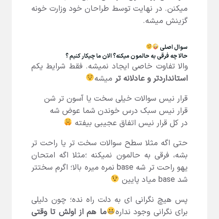
میکنن. در نهایت توسط طراحان خود وزارت خونه
گزینش میشه.
سوال اصلی
حالا چه فرقی به حالمون میکنه؟ الان ما چیکار کنیم ؟
والا تفاوت خاصی ایجاد نمیشه. فقط شرایط یکم
استانداردتر و عادلانه تر
میشه
قرار نیس سوالات خیلی سخت یا آسون تر شن
قرار نیس سبک درس خوندن شما عوض شه
در کل قرار نیس اتفاق عجیبی بیفته
حتی اگه مثلا سطح سوالات سخت تر یا راحت تر
بشه، فرقی به حالمون نمیکنه ؛مثلا اگه امتحان
یهو راحت تر شه base نمره میره بالا؛ اگرم سختتر
شد base میاد پایین
پس هیچ نگرانی ای به دلت راه نده؛ چون دلیلی
برای نگرانی وجود نداره
ما هم از اولش تا وقتی