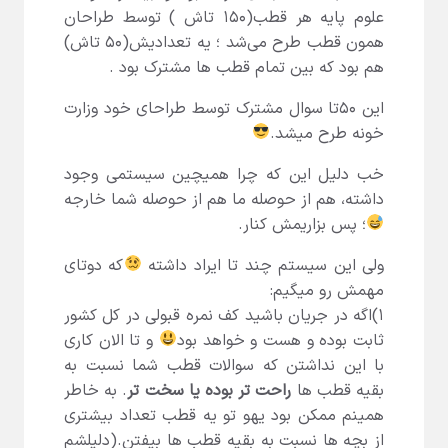
علوم پایه هر قطب(۱۵۰ تاش ) توسط طراحان
همون قطب طرح می‌شد ؛ یه تعدادیش(۵۰ تاش)
هم بود که بین تمام قطب ها مشترک بود .
این ۵۰تا سوال مشترک توسط طراحای خود وزارت
خونه طرح میشد.
خب دلیل این که چرا همیچین سیستمی وجود
داشته، هم از حوصله ما هم از حوصله شما خارجه
؛ پس بزاریمش کنار.
ولی این سیستم چند تا ایراد داشته
که دوتای
مهمش رو میگیم:
۱)اگه در جریان باشید کف نمره قبولی در کل کشور
ثابت بوده و هست و خواهد بود
و تا الان کاری
با این نداشتن که سوالات قطب شما نسبت به
بقیه قطب ها
راحت تر بوده یا سخت تر
. به خاطر
همینم ممکن بود یهو تو یه قطب تعداد بیشتری
از بچه ها نسبت به بقیه قطب ها بیفتن.(دلیلشم