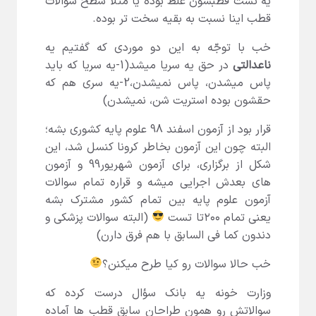
یه تست قطبشون غلط بوده یا مثلا سطح سوالات
قطب اینا نسبت به بقیه سخت تر بوده.
خب با توجّه به این دو موردی که گفتیم یه
ناعدالتی
در حق یه سریا میشد(1-یه سریا که باید
پاس میشدن، پاس نمیشدن،2-یه سری هم که
حقشون بوده استریت شن، نمیشدن)
قرار بود از آزمون اسفند 98 علوم پایه کشوری بشه؛
البته چون این آزمون بخاطر کرونا کنسل شد، این
شکل از برگزاری، برای آزمون شهریور99 و آزمون
های بعدش اجرایی میشه و قراره تمام سوالات
آزمون علوم پایه بین تمام کشور مشترک بشه
یعنی تمام ۲۰۰تا تست
(البته سوالات پزشکی و
دندون کما فی السابق با هم فرق دارن)
خب حالا سوالات رو کیا طرح میکنن؟
وزارت خونه یه بانک سؤال درست کرده که
سوالاتش رو همون طراحان سابق قطب ها آماده