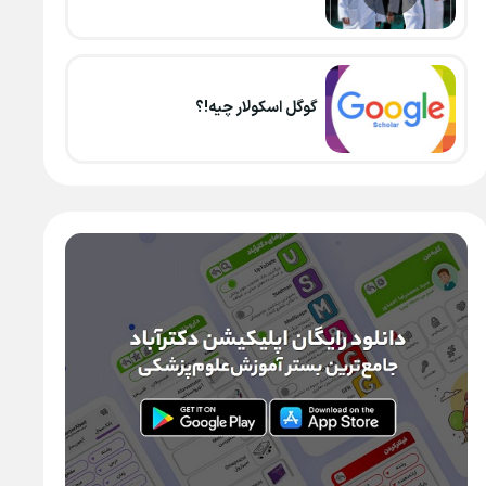
گوگل اسکولار چیه!؟