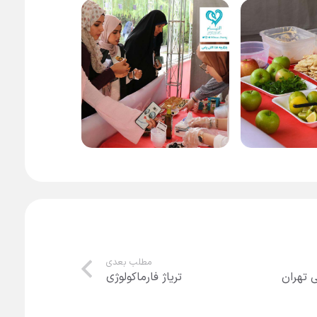
مطلب بعدی
 تهران
تریاژ فارماکولوژی