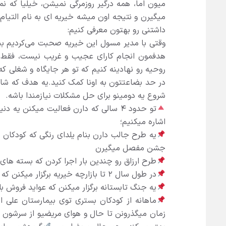
میون اما، همه درگیر روزمرگی نمیشن، خیلیا که نم
میگیرن و نتیجه اون میشه خیریه ای به نام التیا
داشتنی رو بهتون معرفی کنیم:
وقتی با مدیر مسول این خیریه صحبت می‌کردیم ب
هدفمون انجام کارای عجیب و غریب نیست، فقط م
روحیه رو نهادینه کنیم که تو هر جایگاه و شغلی که
در حد بضاعتتون به اونا کمک کنید.یه هدف که شاید
شروع یه دومینو برای حل مشکلات نیازمندا باشه.
تو حدود ۴ سالی که دارن فعالیت میکنن یه
اشاره میکنیم؛
یه طرح جالب دارن بنام یلدای رنگی که کودکان 
جشن مفصل میگیرن
طرح ارزاق رو چندین بار اجرا کردن که بسته ها
در طول سال ۲ تا بازارچه خیریه برگزار میکنن که سودش به بیمارای شناسایی شده هدیه میشه
یه جنگ تابستانه برگزار میکنن که عواید فروش ب
ماهانه از کودکان بستری توی بیمارستان علی اص
زمان میگذرونن تا حال و هوای مریضیو از سرشون ب