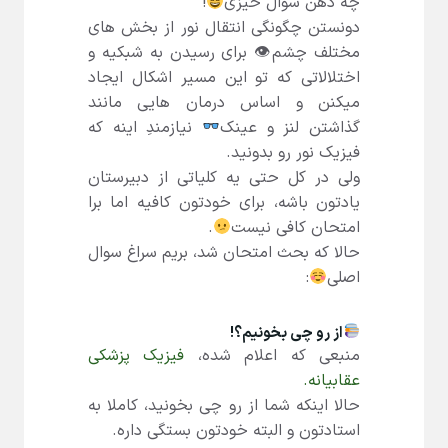
چه ذهن سوال خیزی
!
دونستن چگونگی انتقال نور از بخش های
مختلف چشم👁 برای رسیدن به شبکیه و
اختلالاتی که تو این مسیر اشکال ایجاد
میکنن و اساس درمان هایی مانند
گذاشتن لنز و عینک
نیازمندِ اینه که
فیزیک نور رو بدونید.
ولی در کل حتی یه کلیاتی از دبیرستان
یادتون باشه، برای خودتون کافیه اما برا
امتحان کافی نیست
.
حالا که بحث امتحان شد، بریم سراغ سوال
اصلی
:
از رو چی بخونیم؟!
منبعی که اعلام شده،
فیزیک پزشکی
عقابیانه.
حالا اینکه شما از رو چی بخونید، کاملا به
استادتون و البته خودتون بستگی داره.