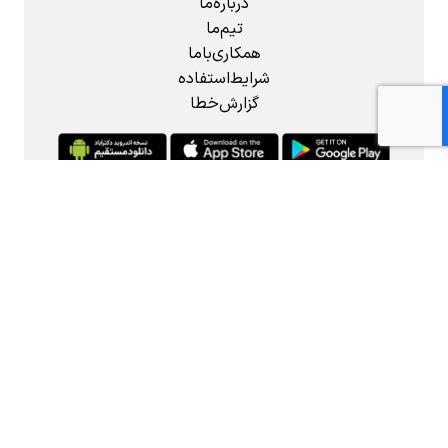
درباره‌ما
تیم‌ما
همکاری‌باما
شرایط‌استفاده
گزارش‌خطا
تهران، میدان انقلاب اسلامی، خیابان ۱۲ فروردین،
خیابان ژاندارمری، نرسیده به فخر رازی، پلاک ۸۸،
واحد ۵
09999972750
شنبه تا چهارشنبه 9 تا 17 و پنج‌شنبه‌ 9 تا 13
info@DoctorAbad.com