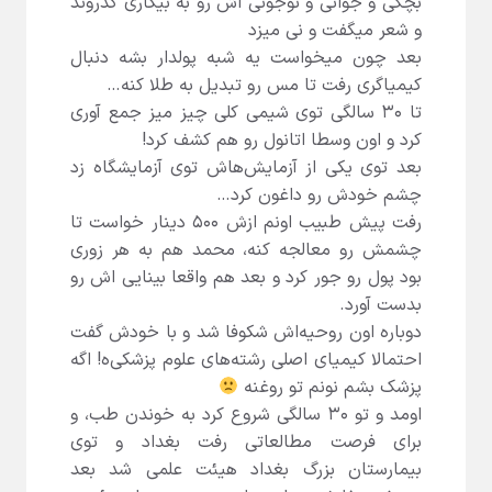
بچگی و جوانی و نوجونی اش رو به بیکاری گذروند
و شعر میگفت و نی میزد
بعد چون میخواست یه شبه پولدار بشه دنبال
کیمیاگری رفت تا مس رو تبدیل به طلا کنه…
تا ۳۰ سالگی توی شیمی کلی چیز میز جمع آوری
کرد و اون وسطا اتانول رو هم کشف کرد!
بعد توی یکی از آزمایش‌هاش توی آزمایشگاه زد
چشم خودش رو داغون کرد…
رفت پیش طبیب اونم ازش ۵۰۰ دینار خواست تا
چشمش رو معالجه کنه، محمد هم به هر زوری
بود پول رو جور کرد و بعد هم واقعا بینایی اش رو
بدست آورد.
دوباره اون روحیه‌اش شکوفا شد و با خودش گفت
احتمالا کیمیای اصلی رشته‌های علوم پزشکی‌ه! اگه
پزشک بشم نونم تو روغنه
اومد و تو ۳۰ سالگی شروع کرد به خوندن طب، و
برای فرصت مطالعاتی رفت بغداد و توی
بیمارستان بزرگ بغداد هیئت علمی شد بعد