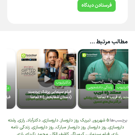
فرستادن دیدگاه
مطالب مرتبط …
دکترتیوب
زندگی دانشجویی
دکترتیوب
فیلم سینمایی پزشک زبردست
یب + تماشا
(دستان شفابخش) + تماشا
فیلم سینمایی روزهای 
برچسب‌ها:
5 شهریور
,
تبریک روز داروساز
,
داروسازی
,
دکترآباد
,
رازی
,
رشته
داروسازی
,
روز داروساز
,
روز داروساز مبارک
,
روز داروسازی
,
زندگی نامه
رازی
,
فیلم سینمایی کیمیاگر
,
کاشف الکل
,
محمد زکریای رازی