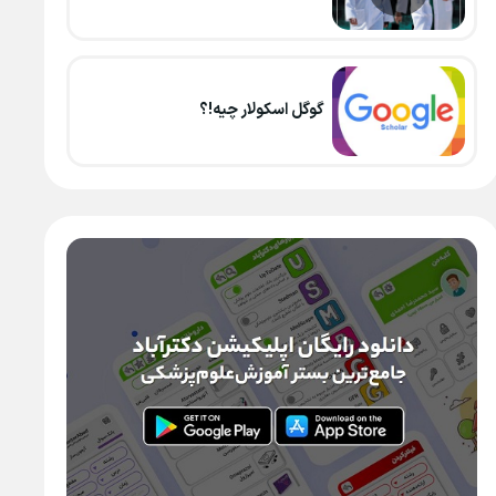
گوگل اسکولار چیه!؟