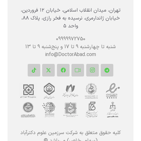
تهران، میدان انقلاب اسلامی، خیابان ۱۲ فروردین،
خیابان ژاندارمری، نرسیده به فخر رازی، پلاک ۸۸،
واحد ۵
09999972750
شنبه تا چهارشنبه 9 تا 17 و پنج‌شنبه‌ 9 تا 13
info@DoctorAbad.com
کلیه حقوق متعلق به شرکت سرزمین علوم دکترآباد
(سهامی‌خاص) می‌باشد ©