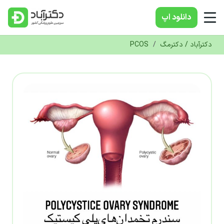
دانلود‌ اپ
دکترآباد / دکترمگ
/
PCOS