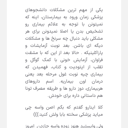
یکی از مهم ترین مشکلات دانشجوهای
پزشکی زمان ورود به بیمارستان، اینه که
نمیتونن با توجه به علائم بیماری رو
تشخیص بدن یا اصلا نمیدونن برای هر
مشکلی باید دنبال چه سرنخ ها و مشکلات
دیگه ای باشن. بعد نوبت آزمایشات و
پاراکلینیکه . حالا بعد از این که با مشقت
فراوان، آزمایش خونی با کمک گوگل و
تقلب از اپتودیت و کتاب، فهمیدن که
بیماری چیه نوبت غول مرحله بعد یعنی
درمان اون بیماریه. اسم داروهای
هربیماری، دوز دارو ها و طریقه مصرف تونا
هم داستانی داره برای خودش.
کلا اینارو گفتم که بگم اصن واسه چی
میاید پزشکی سخته بابا ولش کنید:)))
ولی وایستید هنوز زوده واسه جازدن. امروز