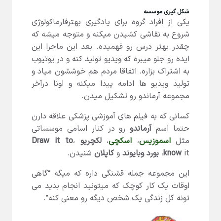
شکل گیری موسسه
یکی از افراد گروه برای یادگیری بهترفارماکولوژی
شروع به نقاشی کشیدن میکنه و متوجه میشه که
چقدر بهتر درس رو فهمیده. بعد این ماجرا این
ایده رو جلو میبره که ویدیو تولید کنه و در یوتیوب
به اشتراک بزاره. اتفاقا مردم هم خوششون میاد و
تولید ویدیو ها ادامه پیدا میکنه و اونا درآخر
مجموعه آرماندو رو تشکیل میدن.
کسانی که به فیلم های آموزشی پزشکی علاقه دارن
حتما اسم
آرماندو
رو در کنار اسامی موسساتی
مثل
اسموزیس
،
اسکچی
،
لکچریو
،
Draw it to
it،
know
بورد وبایوند
و
کاپلان
شنیدن.
این مجموعه جمله قشنگی داره که میگه “گاهی
اوقات یک کار کوچک که میتونید انجام بدید می
تونه کل زندگی یک شخص دیگه رو معنی کنه”.