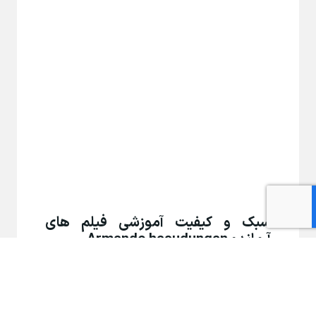
سبک و کیفیت آموزشی فیلم های
آرماندو Armando hasudungan
وقتی نمونه فیلم هارو نگاه کنید، خودتون
میفهمید که نکته اصلی هر ویدیو، نقاشی های
زیباشه. گذشته از خلاقیت و هنرمند بودن نقاش،