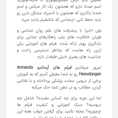
بشینی پای درس میکروبیولوژی یا فارماکولوژی،
اسم صدتا دارو که همشون یک کار میکنن و اسم
صدتا باکتری که همشون با آدمیزاد مشکل دارن رو
باید حفظ کنی. اینجاس که عاشقیم یادت میره.
ولی اخیرا با پیشرفت های علم روان شناسی و
فوران خلاقیت های بشر، راهکارهای جذابی برای
یادگیری بهتر ارائه شده. فیلم های آموزشی یکی
ازین راه هاست که بخاطر دسترسی راحت و
جذابیت های بصری خیلی طرفدار داره.
امروز میخایم
فیلم های آرماندو Armando
Hasudungan
رو به شما معرفی کنیم که به آموزش
برخی از دروس سخت پزشکی پرداخته و با نقاشی
کردن، مطالب رو در ذهن شما حک میکنه.
اما این دوره برای چه کسانی مفیده؟ شامل چه
دروسیه؟ سبک آموزشی و کیفیت فیلم ها
چجوریه؟ عجله نکنید برای گرفتن جواب همه این