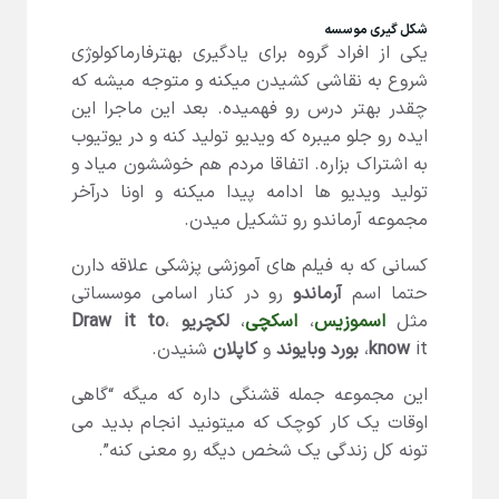
شکل گیری موسسه
یکی از افراد گروه برای یادگیری بهترفارماکولوژی
شروع به نقاشی کشیدن میکنه و متوجه میشه که
چقدر بهتر درس رو فهمیده. بعد این ماجرا این
ایده رو جلو میبره که ویدیو تولید کنه و در یوتیوب
به اشتراک بزاره. اتفاقا مردم هم خوششون میاد و
تولید ویدیو ها ادامه پیدا میکنه و اونا درآخر
مجموعه آرماندو رو تشکیل میدن.
کسانی که به فیلم های آموزشی پزشکی علاقه دارن
حتما اسم
آرماندو
رو در کنار اسامی موسساتی
مثل
اسموزیس
،
اسکچی
،
لکچریو
،
Draw it to
it،
know
بورد وبایوند
و
کاپلان
شنیدن.
این مجموعه جمله قشنگی داره که میگه “گاهی
اوقات یک کار کوچک که میتونید انجام بدید می
تونه کل زندگی یک شخص دیگه رو معنی کنه”.